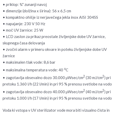
• priklop: ¾" zunanji navoj
• dimenzije (dolžina x širina): 56 x 6,5 cm
• kompaktno ohišje iz nerjavečega jekla inox AISI 304SS
• napajanje: 230 V 50 Hz
• moč UV žarnice: 25 W
• LCD zaslon za prikaz preostale življenjske dobe UV žarnice,
skupnega časa delovanja
• zvočni alarm v primeru okvare in poteku življenjske dobe UV
žarnice
• maksimalen tlak vode: 8,6 bar
o
• maksimalna temperatura vode: 40
C
2
2
• zagotavlja obsevalno dozo 30.000 µWsec/cm
(30 mJ/cm
) pri
pretoku 1.360 l/h (22 l/min) in pri 95 % prenosu svetlobe na vodo
2
2
• zagotavlja obsevalno dozo 40.000 µWsec/cm
(40 mJ/cm
) pri
pretoku 1.000 l/h (17 l/min) in pri 95 % prenosu svetlobe na vodo
Voda ki vstopa v UV sterilizator vode mora biti vizualno čista in