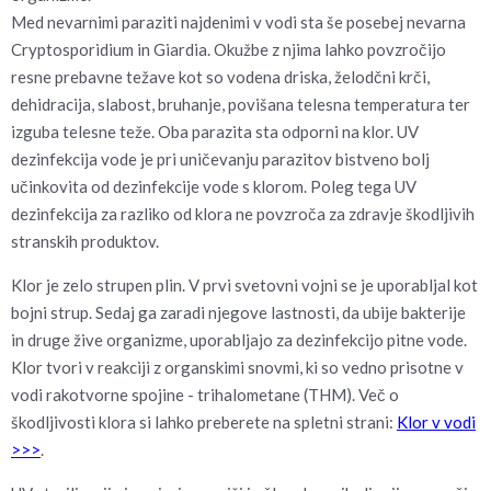
Med nevarnimi paraziti najdenimi v vodi sta še posebej nevarna
Cryptosporidium in Giardia. Okužbe z njima lahko povzročijo
resne prebavne težave kot so vodena driska, želodčni krči,
dehidracija, slabost, bruhanje, povišana telesna temperatura ter
izguba telesne teže. Oba parazita sta odporni na klor. UV
dezinfekcija vode je pri uničevanju parazitov bistveno bolj
učinkovita od dezinfekcije vode s klorom. Poleg tega UV
dezinfekcija za razliko od klora ne povzroča za zdravje škodljivih
stranskih produktov.
Klor je zelo strupen plin. V prvi svetovni vojni se je uporabljal kot
bojni strup. Sedaj ga zaradi njegove lastnosti, da ubije bakterije
in druge žive organizme, uporabljajo za dezinfekcijo pitne vode.
Klor tvori v reakciji z organskimi snovmi, ki so vedno prisotne v
vodi rakotvorne spojine - trihalometane (THM). Več o
škodljivosti klora si lahko preberete na spletni strani:
Klor v vodi
>>>
.