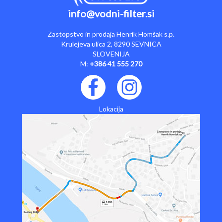
info@vodni-filter.si
Zastopstvo in prodaja Henrik Homšak s.p.
Krulejeva ulica 2, 8290 SEVNICA
SLOVENIJA
M:
+386 41 555 270
Lokacija