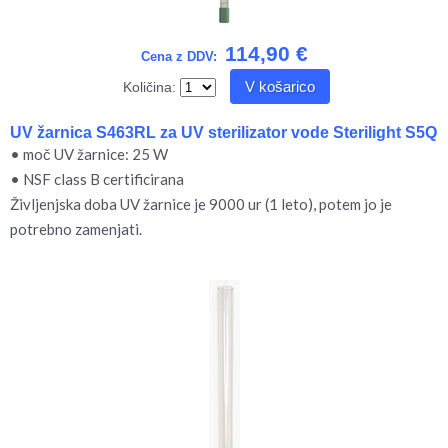
114,90 €
Cena z DDV:
V košarico
Količina:
UV žarnica S463RL za UV sterilizator vode Sterilight S5Q
• moč UV žarnice: 25 W
• NSF class B certificirana
Življenjska doba UV žarnice je 9000 ur (1 leto), potem jo je
potrebno zamenjati.