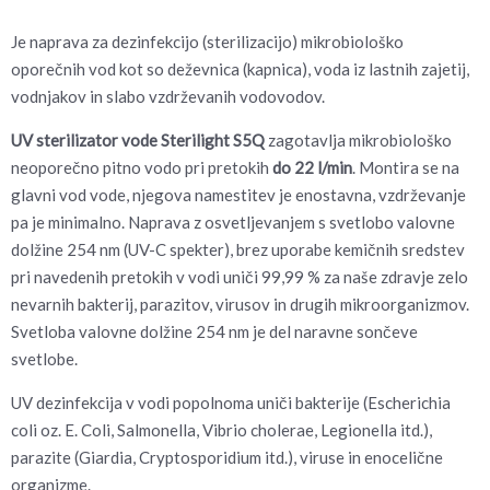
Je naprava za dezinfekcijo (sterilizacijo) mikrobiološko
oporečnih vod kot so deževnica (kapnica), voda iz lastnih zajetij,
vodnjakov in slabo vzdrževanih vodovodov.
UV sterilizator vode Sterilight S5Q
zagotavlja mikrobiološko
neoporečno pitno vodo pri pretokih
do 22 l/min
. Montira se na
glavni vod vode, njegova namestitev je enostavna, vzdrževanje
pa je minimalno. Naprava z osvetljevanjem s svetlobo valovne
dolžine 254 nm (UV-C spekter), brez uporabe kemičnih sredstev
pri navedenih pretokih v vodi uniči 99,99 % za naše zdravje zelo
nevarnih bakterij, parazitov, virusov in drugih mikroorganizmov.
Svetloba valovne dolžine 254 nm je del naravne sončeve
svetlobe.
UV dezinfekcija v vodi popolnoma uniči bakterije (Escherichia
coli oz. E. Coli, Salmonella, Vibrio cholerae, Legionella itd.),
parazite (Giardia, Cryptosporidium itd.), viruse in enocelične
organizme.