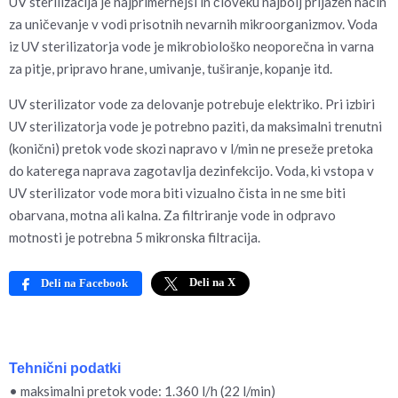
UV sterilizacija je najprimernejši in človeku najbolj prijazen način
za uničevanje v vodi prisotnih nevarnih mikroorganizmov. Voda
iz UV sterilizatorja vode je mikrobiološko neoporečna in varna
za pitje, pripravo hrane, umivanje, tuširanje, kopanje itd.
UV sterilizator vode za delovanje potrebuje elektriko. Pri izbiri
UV sterilizatorja vode je potrebno paziti, da maksimalni trenutni
(konični) pretok vode skozi napravo v l/min ne preseže pretoka
do katerega naprava zagotavlja dezinfekcijo. Voda, ki vstopa v
UV sterilizator vode mora biti vizualno čista in ne sme biti
obarvana, motna ali kalna. Za filtriranje vode in odpravo
motnosti je potrebna 5 mikronska filtracija.
Deli na X
Deli na Facebook
Tehnični podatki
• maksimalni pretok vode: 1.360 l/h (22 l/min)