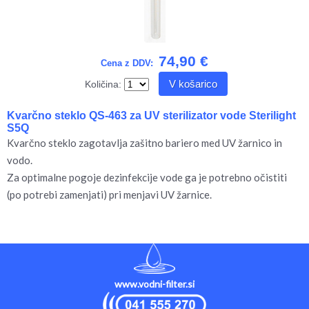
74,90 €
Cena z DDV:
V košarico
Količina:
Kvarčno steklo QS-463 za UV sterilizator vode Sterilight
S5Q
Kvarčno steklo zagotavlja zašitno bariero med UV žarnico in
vodo.
Za optimalne pogoje dezinfekcije vode ga je potrebno očistiti
(po potrebi zamenjati) pri menjavi UV žarnice.
www.vodni-filter.si