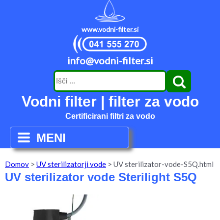
www.vodni-filter.si
info@vodni-filter.si
Vodni filter | filter za vodo
Certificirani filtri za vodo
MENI
Domov
>
UV sterilizatorji vode
>
UV sterilizator-vode-S5Q.html
UV sterilizator vode Sterilight S5Q